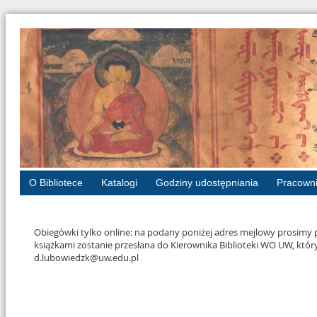
O Bibliotece
Katalogi
Godziny udostępniania
Pracown
Obiegówki tylko online: na podany poniżej adres mejlowy prosimy pr
książkami zostanie przesłana do Kierownika Biblioteki WO UW, któ
d.lubowiedzk@uw.edu.pl